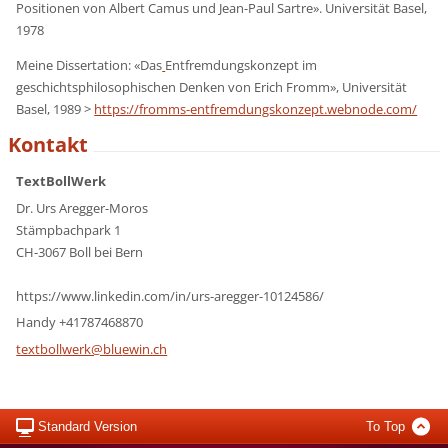
Positionen von Albert Camus und Jean-Paul Sartre». Universität Basel,
1978
Meine Dissertation: «Das
Entfremdungskonzept im
geschichtsphilosophischen Denken von Erich Fromm», Universität
Basel, 1989 >
https://fromms-entfremdungskonzept.webnode.com/
Kontakt
TextBollWerk
Dr. Urs Aregger-Moros
Stämpbachpark 1
CH-3067 Boll bei Bern
https://www.linkedin.com/in/urs-aregger-10124586/
Handy +41787468870
textboll
werk@blu
ewin.ch
Standard Version
To Top